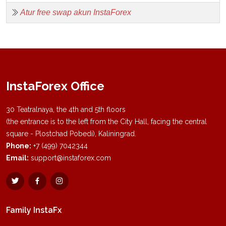
Atur free swap akun InstaForex
InstaForex Office
30 Teatralnaya, the 4th and 5th floors
(the entrance is to the left from the City Hall, facing the central
square - Plostchad Pobedi), Kaliningrad.
Phone:
+7 (499) 7042344
Email:
support@instaforex.com
Family InstaFx