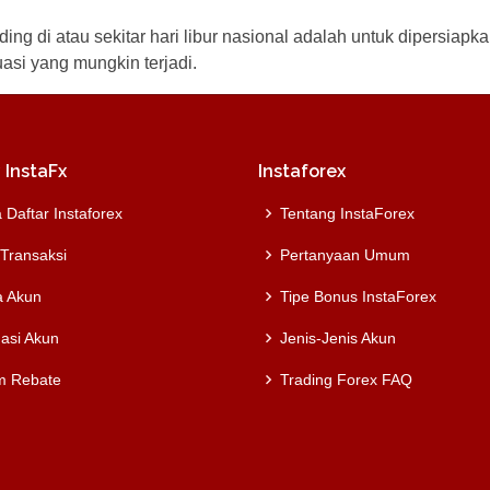
rading di atau sekitar hari libur nasional adalah untuk dipers
asi yang mungkin terjadi.
 InstaFx
Instaforex
 Daftar Instaforex
Tentang InstaForex
 Transaksi
Pertanyaan Umum
a Akun
Tipe Bonus InstaForex
dasi Akun
Jenis-Jenis Akun
m Rebate
Trading Forex FAQ