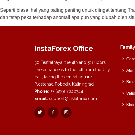
Seperti biasa, hal yang paling penting untuk diingat tentang T
dan tetap peka terhadap anomali apa pun yang diubah oleh situ
InstaForex Office
Family
Cara
30 Teatralnaya, the 4th and 5th floors
(the entrance is to the left from the City
Alur
Hall, facing the central square -
Buk
Plostchad Pobedi), Kaliningrad.
Phone:
+7 (499) 7042344
Vali
Email:
support@instaforex.com
Klai