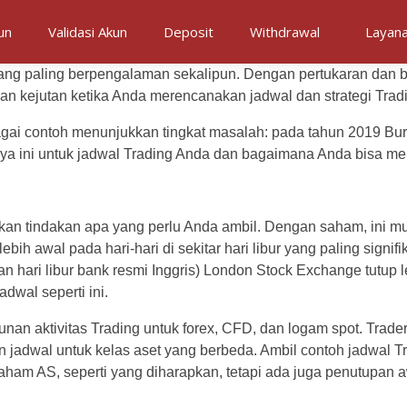
un
Validasi Akun
Deposit
Withdrawal
Layan
g yang paling berpengalaman sekalipun. Dengan pertukaran dan
yaan kejutan ketika Anda merencanakan jadwal dan strategi Trad
bagai contoh menunjukkan tingkat masalah: pada tahun 2019 Bu
inya ini untuk jadwal Trading Anda dan bagaimana Anda bisa 
n tindakan apa yang perlu Anda ambil. Dengan saham, ini muda
ebih awal pada hari-hari di sekitar hari libur yang paling sig
 hari libur bank resmi Inggris) London Stock Exchange tutup l
dwal seperti ini.
nan aktivitas Trading untuk forex, CFD, dan logam spot. Trad
jadwal untuk kelas aset yang berbeda. Ambil contoh jadwal Tr
Saham AS, seperti yang diharapkan, tetapi ada juga penutupan a