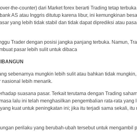
er-the-counter) dari Market forex berarti Trading tetap terbuk
 bank AS atau Inggris ditutup karena libur, ini kemungkinan b
asar yang lebih tidak stabil dan tidak dapat diprediksi atau pas
ganggu Trader dengan posisi jangka panjang terbuka. Namun, T
at pasar lebih sulit untuk dibaca
DIBANGUN
r yang sebenarnya mungkin lebih sulit atau bahkan tidak mungki
 nasional lebih menarik.
hadap suasana pasar. Terkait terutama dengan Trading saham,
masa lalu ini telah menghasilkan pengembalian rata-rata yang
 kuat untuk peningkatan ini; jika itu terjadi sama sekali, itu 
ngan perilaku yang berubah-ubah tersebut untuk mengambil posi