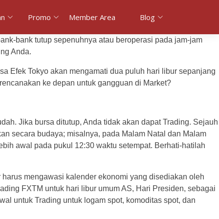
an
Promo
Member Area
Blog
 bank-bank tutup sepenuhnya atau beroperasi pada jam-jam
ing Anda.
rsa Efek Tokyo akan mengamati dua puluh hari libur sepanjang
merencanakan ke depan untuk gangguan di Market?
h. Jika bursa ditutup, Anda tidak akan dapat Trading. Sejauh
nifikan secara budaya; misalnya, pada Malam Natal dan Malam
ebih awal pada pukul 12:30 waktu setempat. Berhati-hatilah
er harus mengawasi kalender ekonomi yang disediakan oleh
ading FXTM untuk hari libur umum AS, Hari Presiden, sebagai
wal untuk Trading untuk logam spot, komoditas spot, dan