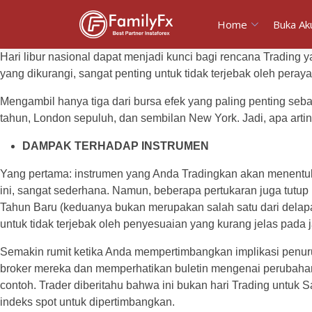
Home
Buka Ak
Hari libur nasional dapat menjadi kunci bagi rencana Tradin
yang dikurangi, sangat penting untuk tidak terjebak oleh pera
Mengambil hanya tiga dari bursa efek yang paling penting se
tahun, London sepuluh, dan sembilan New York. Jadi, apa art
DAMPAK TERHADAP INSTRUMEN
Yang pertama: instrumen yang Anda Tradingkan akan menentuka
ini, sangat sederhana. Namun, beberapa pertukaran juga tutup l
Tahun Baru (keduanya bukan merupakan salah satu dari delapan
untuk tidak terjebak oleh penyesuaian yang kurang jelas pada ja
Semakin rumit ketika Anda mempertimbangkan implikasi penuru
broker mereka dan memperhatikan buletin mengenai perubahan 
contoh. Trader diberitahu bahwa ini bukan hari Trading untuk 
indeks spot untuk dipertimbangkan.