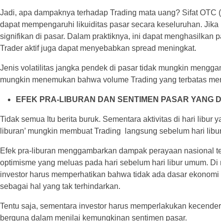
Jadi, apa dampaknya terhadap Trading mata uang? Sifat OTC (ov
dapat mempengaruhi likuiditas pasar secara keseluruhan. Jika
signifikan di pasar. Dalam praktiknya, ini dapat menghasilkan p
Trader aktif juga dapat menyebabkan spread meningkat.
Jenis volatilitas jangka pendek di pasar tidak mungkin meng
mungkin menemukan bahwa volume Trading yang terbatas membu
EFEK PRA-LIBURAN DAN SENTIMEN PASAR YANG 
Tidak semua Itu berita buruk. Sementara aktivitas di hari libu
liburan’ mungkin membuat Trading langsung sebelum hari libur
Efek pra-liburan menggambarkan dampak perayaan nasional ter
optimisme yang meluas pada hari sebelum hari libur umum. Di 
investor harus memperhatikan bahwa tidak ada dasar ekonomi yang
sebagai hal yang tak terhindarkan.
Tentu saja, sementara investor harus memperlakukan kecenderu
berguna dalam menilai kemungkinan sentimen pasar.