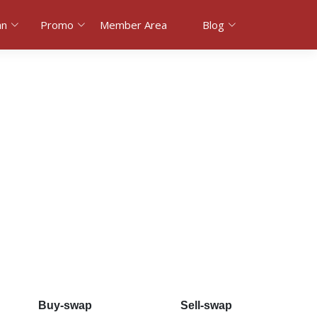
an
Promo
Member Area
Blog
Buy-swap
Sell-swap