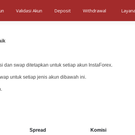
un
Validasi Akun
Deposit
Withdrawal
Layan
aik
isi dan swap ditetapkan untuk setiap akun InstaForex.
swap untuk setiap jenis akun dibawah ini.
.
Spread
Komisi