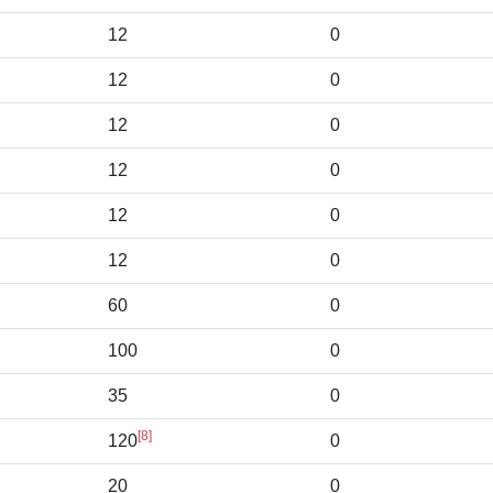
12
0
12
0
12
0
12
0
12
0
12
0
60
0
100
0
35
0
[8]
120
0
20
0