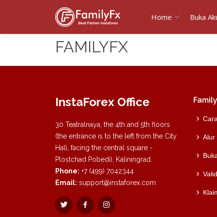
Home
Buka Ak
FAMILYFX
InstaForex Office
Family
Cara
30 Teatralnaya, the 4th and 5th floors
(the entrance is to the left from the City
Alur
Hall, facing the central square -
Buk
Plostchad Pobedi), Kaliningrad.
Phone:
+7 (499) 7042344
Vali
Email:
support@instaforex.com
Klai