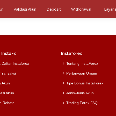
un
Validasi Akun
Deposit
Withdrawal
Layan
 InstaFx
Instaforex
 Daftar Instaforex
Tentang InstaForex
 Transaksi
Pertanyaan Umum
a Akun
Tipe Bonus InstaForex
dasi Akun
Jenis-Jenis Akun
m Rebate
Trading Forex FAQ